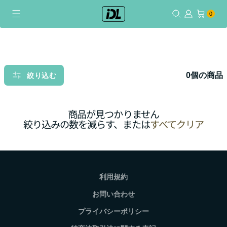
コ
0個のアイテム
0
ン
テ
ン
ツ
に
0個の商品
絞り込む
ス
キ
ッ
商品が見つかりません
プ
絞り込みの数を減らす、または
すべてクリア
利用規約
お問い合わせ
プライバシーポリシー