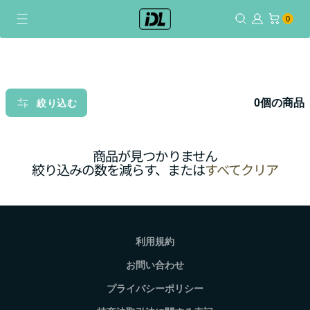
コ
0個のアイテム
0
ン
テ
ン
ツ
に
0個の商品
絞り込む
ス
キ
ッ
商品が見つかりません
プ
絞り込みの数を減らす、または
すべてクリア
利用規約
お問い合わせ
プライバシーポリシー