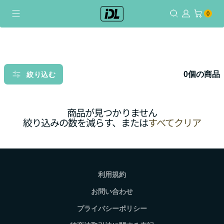
コ
0個のアイテム
0
ン
テ
ン
ツ
に
0個の商品
絞り込む
ス
キ
ッ
商品が見つかりません
プ
絞り込みの数を減らす、または
すべてクリア
利用規約
お問い合わせ
プライバシーポリシー