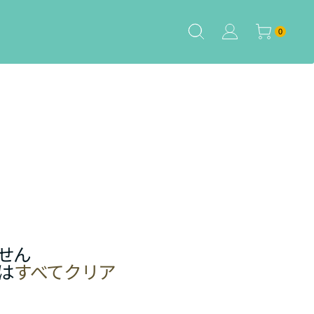
0個のアイテム
0
せん
は
すべてクリア