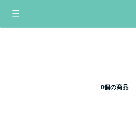
コ
ン
テ
ン
ツ
に
ス
キ
ッ
プ
0個の商品