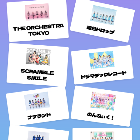
THE ORCHESTRA
透色ドロップ
TOKYO
SCRAMBLE
ドラマチックレコード
SMILE
のんふぃく！
ナナランド