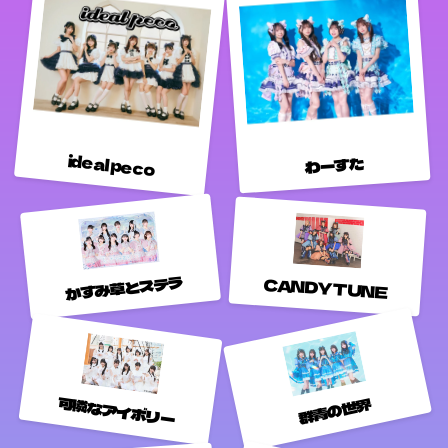
ideal peco
わーすた
かすみ草とステラ
CANDY TUNE
可憐なアイボリー
群青の世界