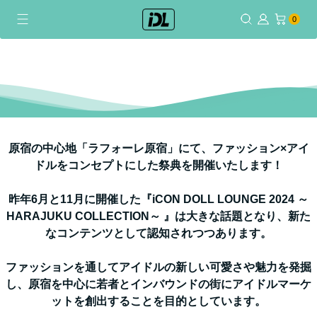
0個のアイテム
コ
0
ン
テ
ン
ツ
に
ス
キ
原宿の中心地「ラフォーレ原宿」にて、ファッション×アイ
ッ
ドルをコンセプトにした祭典を開催いたします！
プ
昨年6月と11月に開催した『iCON DOLL LOUNGE 2024 ～
HARAJUKU COLLECTION～ 』は大きな話題となり、新た
なコンテンツとして認知されつつあります。
ファッションを通してアイドルの新しい可愛さや魅力を発掘
し、原宿を中心に若者とインバウンドの街にアイドルマーケ
ットを創出することを目的としています。