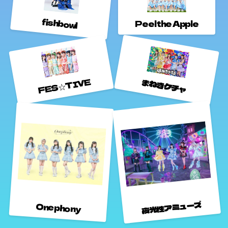
fishbowl
Peel the Apple
FES☆TIVE
まねきケチャ
夜光性アミューズ
Onephony