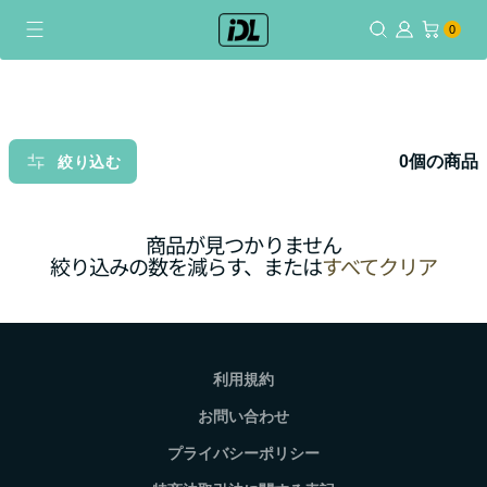
コ
0個のアイテム
0
ン
テ
ン
ツ
に
0個の商品
絞り込む
ス
キ
ッ
商品が見つかりません
プ
絞り込みの数を減らす、または
すべてクリア
利用規約
お問い合わせ
プライバシーポリシー