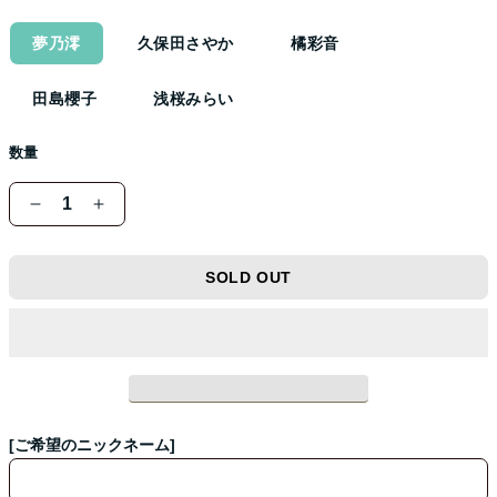
格
夢乃澪
久保田さやか
橘彩音
田島櫻子
浅桜みらい
数量
『Onephony
『Onephony
オ
オ
ン
ン
SOLD OUT
ラ
ラ
イ
イ
ン
ン
サ
サ
イ
イ
ン
ン
[ご希望のニックネーム]
会
会
by
by