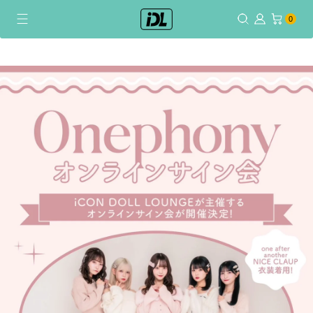
0個のアイテム
0
コ
ン
テ
ン
ツ
に
ス
キ
ッ
プ