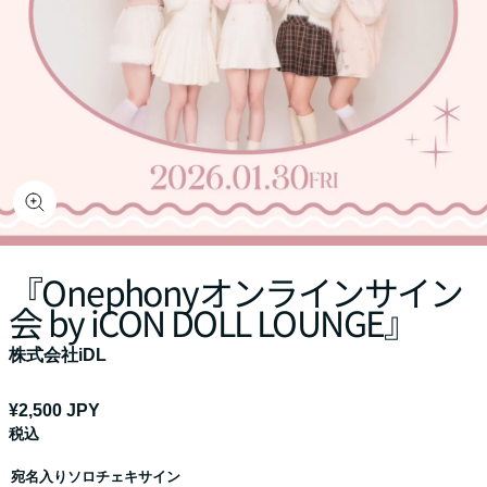
『Onephonyオンラインサイン
会 by iCON DOLL LOUNGE』
株式会社iDL
通
¥2,500 JPY
税込
常
価
宛名入りソロチェキサイン