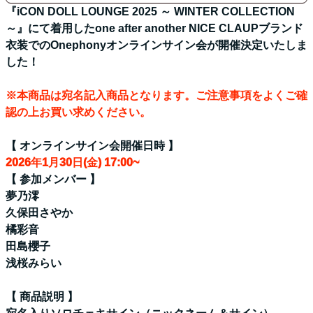
iCON
iCON
『iCON DOLL LOUNGE 2025 ～ WINTER COLLECTION
DOLL
DOLL
～』にて着用したone after another NICE CLAUPブランド
LOUNGE』
LOUNGE』
衣装でのOnephonyオンラインサイン会が開催決定いたしま
の
の
した！
数
数
量
量
※本商品は宛名記入商品となります。ご注意事項をよくご確
を
を
認の上お買い求めください。
減
増
ら
加
【 オンラインサイン会開催日時 】
す
2026年1月30日(金) 17:00~
【 参加メンバー 】
夢乃澪
久保田さやか
橘彩音
田島櫻子
浅桜みらい
【 商品説明 】