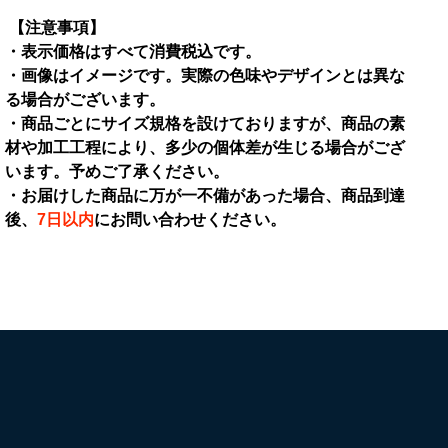
チ
チ
【注意事項】
の
の
・表示価格はすべて消費税込です。
数
数
・画像はイメージです。実際の色味やデザインとは異な
量
量
る場合がございます。
を
を
・商品ごとにサイズ規格を設けておりますが、商品の素
減
増
材や加工工程により、多少の個体差が生じる場合がござ
ら
加
います。予めご了承ください。
す
・お届けした商品に万が一不備があった場合、
商品到達
後、
7日以内
にお問い合わせください。