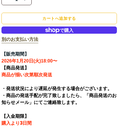
【ideal
【ideal
peco】
peco】
ク
ク
カートへ追加する
リ
リ
ス
ス
マ
マ
別のお支払い方法
ス
ス
ペ
ペ
【販売期間】
コ
コ
2026年1月20日(火)18:00〜
近
近
【商品発送】
石
石
商品が揃い次第順次発送
日
日
奈
奈
・発送状況により遅延が発生する場合がございます。
ハ
ハ
・商品の発送手配が完了致しましたら、「商品発送のお
ー
ー
知らせメール」にてご連絡致します。
ト
ト
缶
缶
【入金期限】
バ
バ
購入より3日間
ッ
ッ