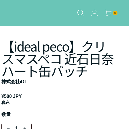
0個のアイテム
0
【ideal peco】クリ
スマスペコ 近石日奈
ハート缶バッチ
株式会社iDL
通
¥500 JPY
税込
常
価
数量
格