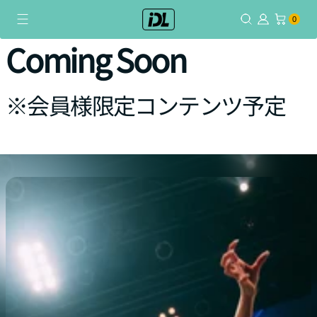
コ
0個のアイテム
0
ン
テ
Coming Soon
ン
ツ
に
※会員様限定コンテンツ予定
ス
キ
ッ
プ