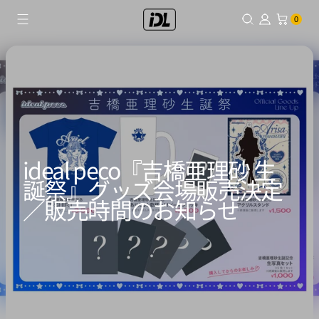
コ
0個のアイテム
0
ン
テ
ン
ツ
に
ス
キ
ッ
ideal peco『吉橋亜理砂 生
プ
誕祭』グッズ会場販売決定
／販売時間のお知らせ