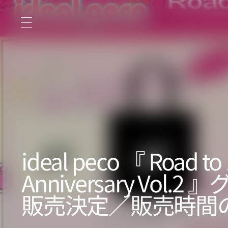
コ
ン
テ
ン
ツ
に
ス
キ
ッ
プ
ideal peco 『 Road to 
Anniversary Vol.
販売決定／販売時間