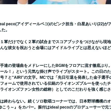
al peco(アイディールペコ)のピンク担当・白星あいり(22
した。
１軍だけでなく２軍の試合までスコアブックをつけながら現地
んな彼女を祝おうと会場にはアイドルライブとは思えないほど
手達の登場曲をメドレーにしたBGMをフロアに流す徹底ぶり
ール！」という元気な掛け声でライブがスタート。この日のた
号７と“AIRI”の文字。MCでは「先日引退を発表した金子選
フォームで使用されている伝統のライオンズブルーを使ったチ
＝ライオンズファン女性の総称）としてのこだわりを強く感じ
は終わらない。続くソロ歌唱コーナーでは、日本野球機構のオ
場へゆこう～』をカバー。振付はideal pecoのプロデューサー