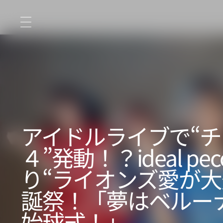
コ
ン
テ
ン
ツ
に
ス
キ
ッ
プ
アイドルライブで“
４”発動！？ideal pe
り“ライオンズ愛が大
誕祭！「夢はベルー
始球式！」