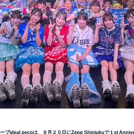
al pecoは、９月２０日にZepp Shinjukuで１st Anniversa