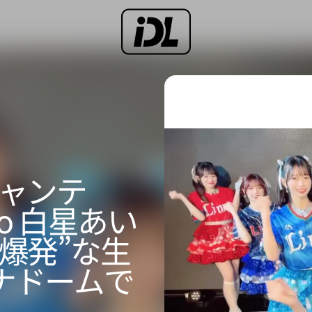
チャンテ
co 白星あい
爆発”な生
ナドームで