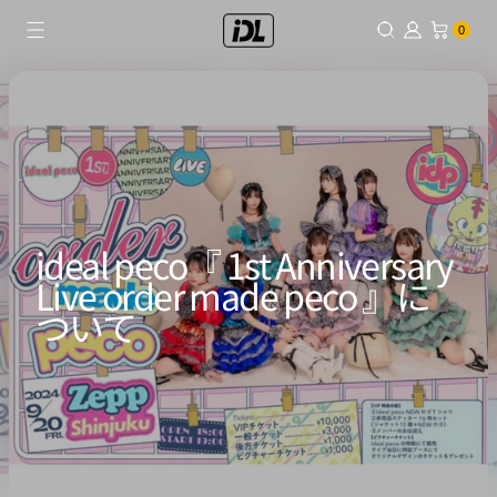
コ
0個のアイテム
0
ン
テ
ン
ツ
に
ス
キ
ッ
ideal peco『 1st Anniversary
プ
Live order made peco 』に
ついて